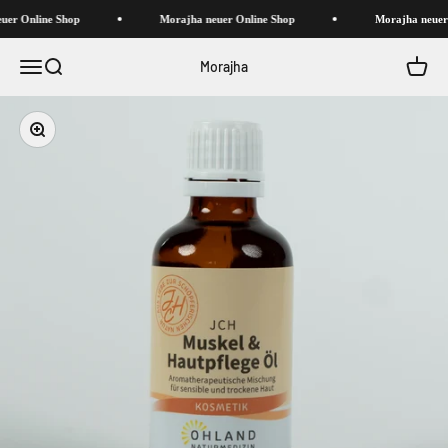
Zum Inhalt springen
uer Online Shop
Morajha neuer Online Shop
Morajha neuer
Navigationsmenü öffnen
Suche öffnen
Warenk
Morajha
Bild vergrößern