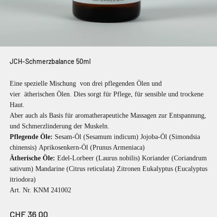
JCH-Schmerzbalance 50ml
Eine spezielle Mischung von drei pflegenden Ölen und
vier ätherischen Ölen. Dies sorgt für Pflege, für sensible und trockene
Haut.
Aber auch als Basis für aromatherapeutiche Massagen zur Entspannung,
und Schmerzlinderung der Muskeln.
Pflegende Öle:
Sesam-Öl (Sesamum indicum) Jojoba-Öl (Simondsia
chinensis)
Aprikosenkern-Öl (Prunus Armeniaca)
Ätherische Öle:
Edel-Lorbeer (Laurus nobilis) Koriander (Coriandrum
sativum) Mandarine (Citrus reticulata) Zitronen Eukalyptus (Eucalyptus
itriodora)
Art. Nr. KNM 241002
Angebot
CHF 36.00